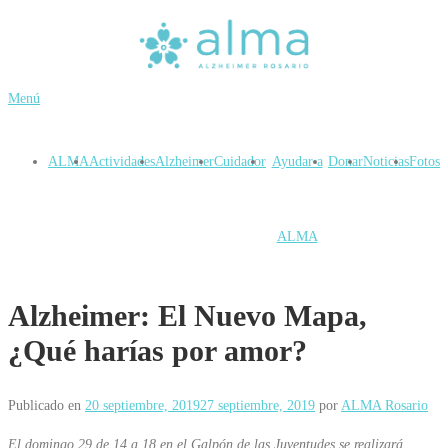
Saltar
al
contenido
Menú
ALMA
Actividades
Alzheimer
Cuidador
Ayudar a
Donar
Noticias
Fotos
ALMA
Alzheimer: El Nuevo Mapa,
¿Qué harías por amor?
Publicado en
20 septiembre, 2019
27 septiembre, 2019
por
ALMA Rosario
El domingo 29 de 14 a 18 en el Galpón de las Juventudes se realizará