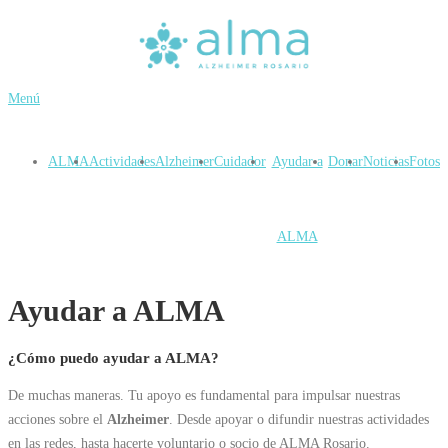
Saltar
al
contenido
Menú
ALMA
Actividades
Alzheimer
Cuidador
Ayudar a
Donar
Noticias
Fotos
ALMA
Ayudar a ALMA
¿Cómo puedo ayudar a ALMA?
De muchas maneras. Tu apoyo es fundamental para impulsar nuestras
acciones sobre el
Alzheimer
. Desde apoyar o difundir nuestras actividades
en las redes, hasta hacerte voluntario o socio de ALMA Rosario.